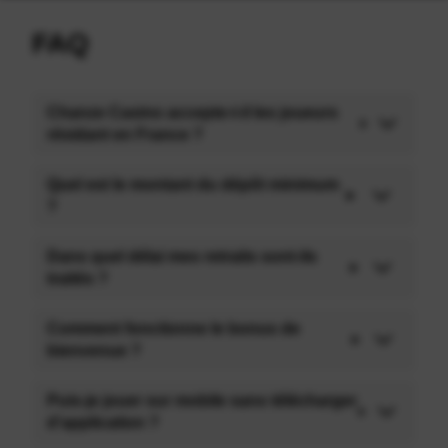
FAQ
Chanze Casino accepte-t-il les joueurs
résidant en France ?
Quel est le montant du dépôt minimum
?
Dans quel délai mes retraits sont-ils
traités ?
Comment fonctionne le bonus de
bienvenue ?
Puis-je jouer sur mobile sans télécharger
d'application ?