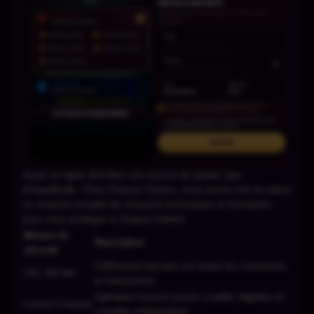
Jouer en ligne doit être une source de plaisir, pas
d'inquiétude. Chez Chanze Casino, nous avons mis en place
un arsenal complet de mesures techniques et humaines
pour vous protéger à chaque instant.
Mesure de
Description
sécurité
Chiffrement bancaire sur toutes les connexions
SSL 256 bits
et transactions
Opérateur licencié soumis à audits réguliers et
Licence Curaçao
contrôles indépendants