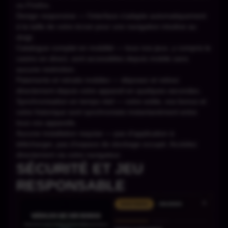
ou Firefox.
Design responsive — l'interface s'adapte automatiquement
à la taille de votre écran pour une navigation intuitive au
doigt.
Catalogue complet en mobilité — tous nos jeux, y compris le
casino en direct, sont accessibles depuis mobile sans
aucune restriction.
Paiements et retraits mobiles — déposez et retirez
directement depuis votre appareil en quelques secondes.
Synchronisation en temps réel — votre solde, vos bonus et
votre historique sont synchronisés instantanément entre
tous vos appareils.
Aucune installation requise — pas d'application à
télécharger, pas d'espace de stockage occupé. Accédez
directement via votre navigateur.
SÉCURITÉ ET JEU
RESPONSABLE