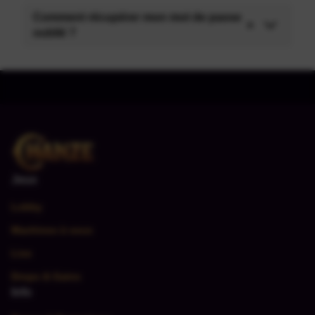
Comment récupérer mon mot de passe
oublié ?
Jeux
Lobby
Machines à sous
Live
Drops & Gains
Info