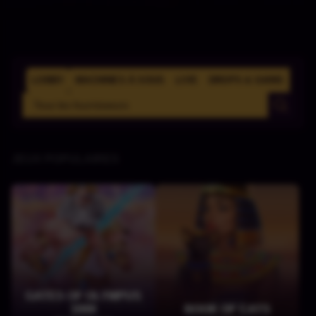
LOBBY
MACHINES À SOUS
LIVE
DROPS & GAINS
Tous les fournisseurs
JEUX POPULAIRES
GATES OF OLYMPUS
1000
BOOK OF CATS