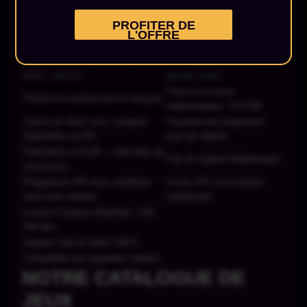
✅ Nos atouts
❌ À améliorer
PROFITER DE
500+ jeux des meilleurs studios
Pas d'application native à
L'OFFRE
mondiaux
télécharger
Bonus de bienvenue 100% jusqu'à
KYC obligatoire avant le
€500 + 200 FS
premier retrait
Plafond de retrait
Plateforme entièrement en français
hebdomadaire : €10 000
Casino en direct avec croupiers
Paysafecard uniquement
disponibles en FR
pour les dépôts
Paiements en EUR — zéro frais de
Pas de support téléphonique
conversion
Programme VIP avec cashback
Accès VIP sur invitation
sans mise requise
uniquement
Licence Curaçao eGaming + SSL
256 bits
Support chat en direct 24h/7j
Compatible tous appareils mobiles
NOTRE CATALOGUE DE
JEUX